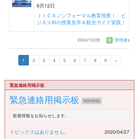
9月12日
ＪＩＣＡノンフォーマル教育視察！ ビ
ジネス科の授業見学＆観光ガイド実践！
2024/10/28
管理者s
1
2
3
4
5
6
7
8
9
»
緊急連絡用掲示板
緊急連絡用掲示板
RDF/RSS
新着情報をお知らせします。
トピックスはありません。
2020/04/27