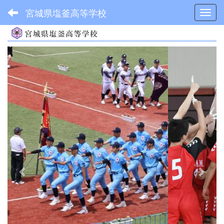
宮城県塩釜高等学校
Toggl
p
n
r
e
e
x
v
t
i
o
u
s