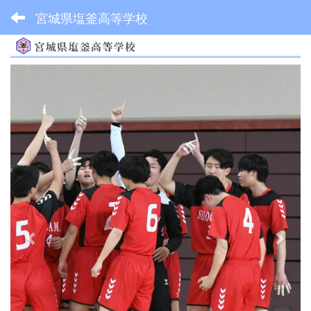
宮城県塩釜高等学校
p
n
r
e
e
x
v
t
i
o
u
s