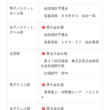
男子バスケット
仙塩地区予選会
ボール部
塩釜高校 ６９対８０ 仙台一高
女子バスケット
県大会出場
ボール部
仙塩地区予選会
塩釜高校 １０４－２２ 仙台東高
文芸部
東北大会出場
第２７回北海道・東北文芸大会秋田
大会宮城県代表
出場部門 俳句
男子テニス部
県大会出場
菅原竜人・河野櫂人ペア ベスト６
４
女子テニス部
県大会出場