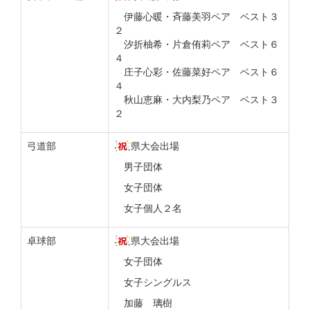
伊藤心暖・斉藤美羽ペア ベスト３
２
汐折柚希・片倉侑莉ペア ベスト６
４
庄子心彩・佐藤菜好ペア ベスト６
４
秋山恵麻・大内梨乃ペア ベスト３
２
弓道部
県大会出場
男子団体
女子団体
女子個人２名
卓球部
県大会出場
女子団体
女子シングルス
加藤 璃樹