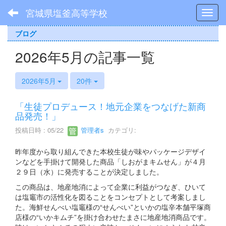
宮城県塩釜高等学校
Toggl
ブログ
2026年5月の記事一覧
2026年5月
20件
「生徒プロデュース！地元企業をつなげた新商
品発売！」
投稿日時 : 05/22
管理者s
カテゴリ:
昨年度から取り組んできた本校生徒が味やパッケージデザイ
ンなどを手掛けて開発した商品「しおがまキムせん」が４月
２９日（水）に発売することが決定しました。
この商品は、地産地消によって企業に利益がつなぎ、ひいて
は塩竈市の活性化を図ることをコンセプトとして考案しまし
た。海鮮せんべい塩竈様の“せんべい”といかの塩辛本舗平塚商
店様の“いかキムチ”を掛け合わせたまさに地産地消商品です。