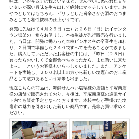
味は、いかキムチの程よい辛味と、せんべいにぬられた甘辛
いタレが深い旨味を生み出して絶妙にマッチしています。お
やつとしてはもちろん、ピリッとした旨辛さがお酒のおつま
みとしても相性抜群の仕上がりです。
発売に先駆けて４月２５日（土）と２６日（日）はイオンタ
ウン塩釜の一角をお借りし、本校生徒が先行販売を行いまし
た。当日は、開発に携わった本校ビジネス科の卒業生も加わ
り、２日間で準備した２４０袋すべてを売ることができまし
た。購入していただいたお客様の中には、「昨日（２５日）
買ったらおいしくて全部食べちゃったから、また買いに来た
よ～。」というお客様もいらっしゃいました。また、アンケ
ートを実施し、２００名以上の方から新しい塩竈市のお土産
品として魅力あるという結果も出ました。
現在こちらの商品は、海鮮せんべい塩竈様の店舗と平塚商店
様の店舗で販売されており、今後は、平塚商店様の通販サイ
ト内でも販売予定となっております。本校生徒が手掛けた塩
竈市の魅力を引き出した新しい商品です。是非お買い求めく
ださい。