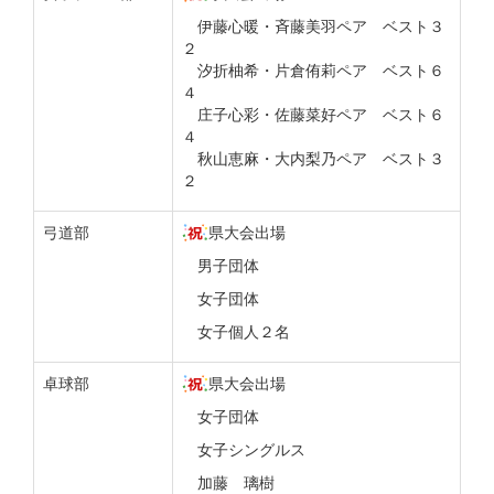
伊藤心暖・斉藤美羽ペア ベスト３
２
汐折柚希・片倉侑莉ペア ベスト６
４
庄子心彩・佐藤菜好ペア ベスト６
４
秋山恵麻・大内梨乃ペア ベスト３
２
弓道部
県大会出場
男子団体
女子団体
女子個人２名
卓球部
県大会出場
女子団体
女子シングルス
加藤 璃樹