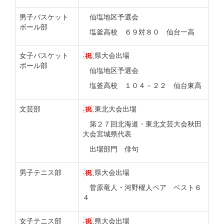
男子バスケット
仙塩地区予選会
ボール部
塩釜高校 ６９対８０ 仙台一高
女子バスケット
県大会出場
ボール部
仙塩地区予選会
塩釜高校 １０４－２２ 仙台東高
文芸部
東北大会出場
第２７回北海道・東北文芸大会秋田
大会宮城県代表
出場部門 俳句
男子テニス部
県大会出場
菅原竜人・河野櫂人ペア ベスト６
４
女子テニス部
県大会出場