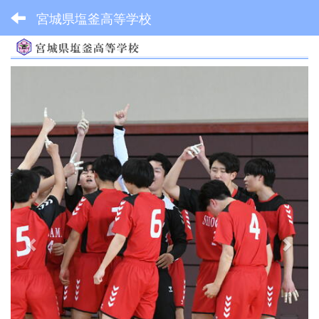
宮城県塩釜高等学校
p
n
r
e
e
x
v
t
i
o
u
s