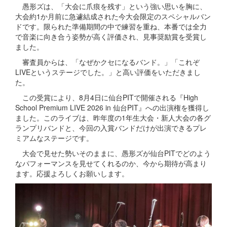
愚形ズは、「大会に爪痕を残す」という強い思いを胸に、
大会約1か月前に急遽結成された今大会限定のスペシャルバン
ドです。限られた準備期間の中で練習を重ね、本番では全力
で音楽に向き合う姿勢が高く評価され、見事奨励賞を受賞し
ました。
審査員からは、「なぜかクセになるバンド。」「これぞ
LIVEというステージでした。」と高い評価をいただきまし
た。
この受賞により、8月4日に仙台PITで開催される『High
School Premium LIVE 2026 in 仙台PIT』への出演権を獲得し
ました。このライブは、昨年度の1年生大会・新人大会の各グ
ランプリバンドと、今回の入賞バンドだけが出演できるプレ
ミアムなステージです。
大会で見せた勢いそのままに、愚形ズが仙台PITでどのよう
なパフォーマンスを見せてくれるのか、今から期待が高まり
ます。応援よろしくお願いします。