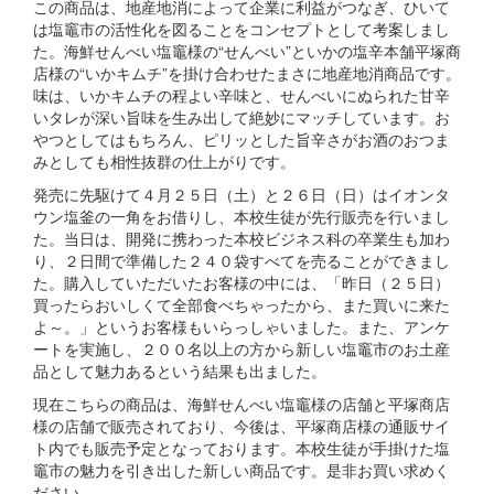
この商品は、地産地消によって企業に利益がつなぎ、ひいて
は塩竈市の活性化を図ることをコンセプトとして考案しまし
た。海鮮せんべい塩竈様の“せんべい”といかの塩辛本舗平塚商
店様の“いかキムチ”を掛け合わせたまさに地産地消商品です。
味は、いかキムチの程よい辛味と、せんべいにぬられた甘辛
いタレが深い旨味を生み出して絶妙にマッチしています。お
やつとしてはもちろん、ピリッとした旨辛さがお酒のおつま
みとしても相性抜群の仕上がりです。
発売に先駆けて４月２５日（土）と２６日（日）はイオンタ
ウン塩釜の一角をお借りし、本校生徒が先行販売を行いまし
た。当日は、開発に携わった本校ビジネス科の卒業生も加わ
り、２日間で準備した２４０袋すべてを売ることができまし
た。購入していただいたお客様の中には、「昨日（２５日）
買ったらおいしくて全部食べちゃったから、また買いに来た
よ～。」というお客様もいらっしゃいました。また、アンケ
ートを実施し、２００名以上の方から新しい塩竈市のお土産
品として魅力あるという結果も出ました。
現在こちらの商品は、海鮮せんべい塩竈様の店舗と平塚商店
様の店舗で販売されており、今後は、平塚商店様の通販サイ
ト内でも販売予定となっております。本校生徒が手掛けた塩
竈市の魅力を引き出した新しい商品です。是非お買い求めく
ださい。