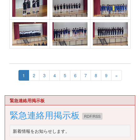
1
2
3
4
5
6
7
8
9
»
緊急連絡用掲示板
緊急連絡用掲示板
RDF/RSS
新着情報をお知らせします。