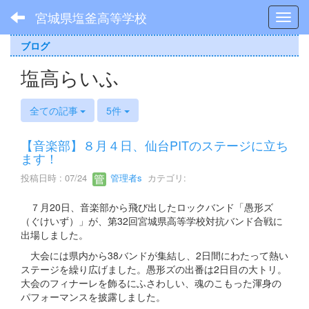
宮城県塩釜高等学校
Toggl
ブログ
塩高らいふ
全ての記事
5件
【音楽部】８月４日、仙台PITのステージに立ち
ます！
投稿日時 : 07/24
管理者s
カテゴリ:
７月20日、音楽部から飛び出したロックバンド「愚形ズ
（ぐけいず）」が、第32回宮城県高等学校対抗バンド合戦に
出場しました。
大会には県内から38バンドが集結し、2日間にわたって熱い
ステージを繰り広げました。愚形ズの出番は2日目の大トリ。
大会のフィナーレを飾るにふさわしい、魂のこもった渾身の
パフォーマンスを披露しました。